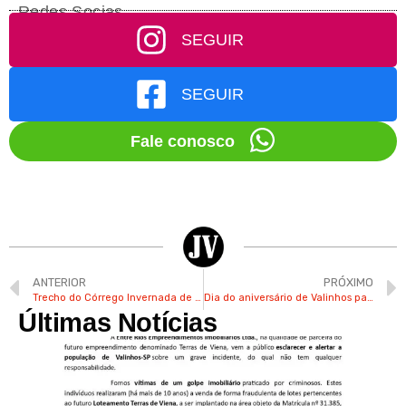
Redes Socias
SEGUIR
SEGUIR
Fale conosco
ANTERIOR
PRÓXIMO
Trecho do Córrego Invernada de Valinhos passa por obra de desassoreamento
Dia do aniversário de Valinhos passa a ser feriado
Últimas Notícias