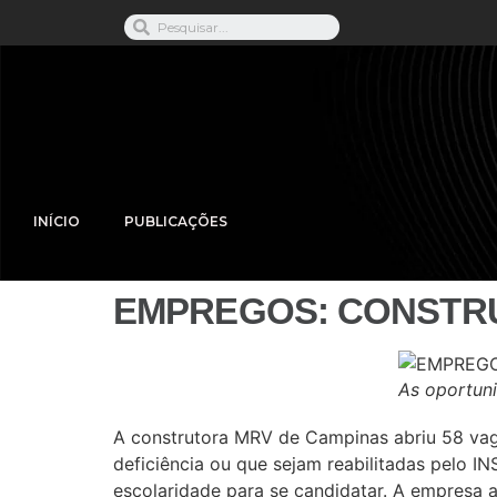
INÍCIO
PUBLICAÇÕES
EMPREGOS: CONSTRU
As oportuni
A construtora MRV de Campinas abriu 58 vag
deficiência ou que sejam reabilitadas pelo IN
escolaridade para se candidatar. A empresa a