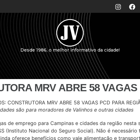
Desde 1986, o melhor informativo da cidade!
TORA MRV ABRE 58 VAGAS 
dades são para moradores de Valinhos e outras cidades
as de emprego para Campinas e cidades da região nesta s
SS (Instituto Nacional do Seguro Social). Não é necessário t
inda oferece benefícios como vale alimentação e transport