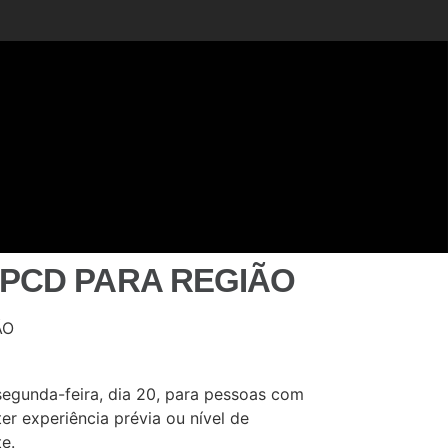
PCD PARA REGIÃO
egunda-feira, dia 20, para pessoas com
er experiência prévia ou nível de
e.