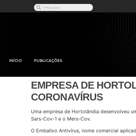
INÍCIO
PUBLICAÇÕES
EMPRESA DE HORTOL
CORONAVÍRUS
Uma empresa de Hortolândia desenvolveu um 
Sars-Cov-1 e o Mers-Cov.
O Embalixo Antivírus, nome comercial aplic