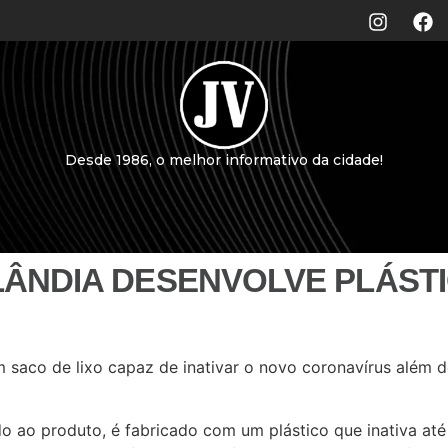
Desde 1986, o melhor informativo da cidade!
ÂNDIA DESENVOLVE PLÁSTIC
saco de lixo capaz de inativar o novo coronavírus além d
ado ao produto, é fabricado com um plástico que inativa 