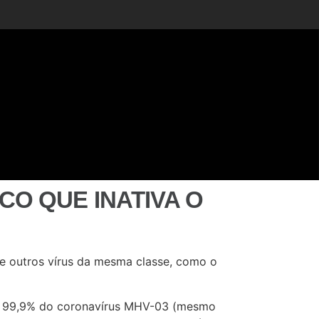
O QUE INATIVA O
e outros vírus da mesma classe, como o
até 99,9% do coronavírus MHV-03 (mesmo