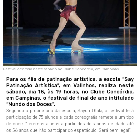
Festival ocorrerá neste sábado no Clube Concórdia, em Campinas
Para os fãs de patinação artística, a escola “Say
Patinação Artística”, em Valinhos, realiza neste
sábado, dia 18, às 19 horas, no Clube Concórdia,
em Campinas, o festival de final de ano intitulado
“Mundo dos Doces”.
Segundo a proprietária da escola, Sayuri Otaki, o festival terá
participação de 75 alunos e cada coreografia remete a um tipo
de doce. “Teremos alunos a partir dos dois anos de idade até
os 56 anos que irão participar do espetáculo. Será bem legal”.