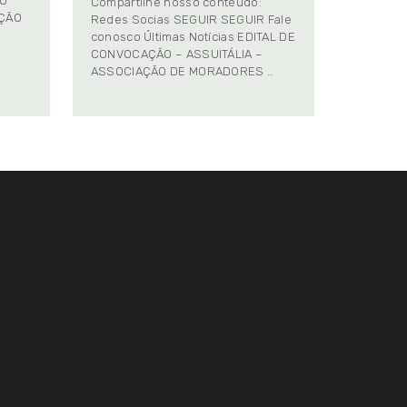
TO
Compartilhe nosso conteúdo:
AÇÃO
Redes Socias SEGUIR SEGUIR Fale
conosco Últimas Notícias EDITAL DE
CONVOCAÇÃO – ASSUITÁLIA –
ASSOCIAÇÃO DE MORADORES …