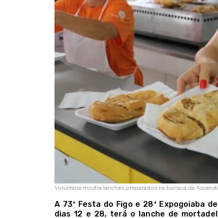
Voluntária mostra lanches preparados na barraca da Asseruti
A 73ª Festa do Figo e 28ª Expogoiaba de
dias 12 e 28, terá o lanche de mortad