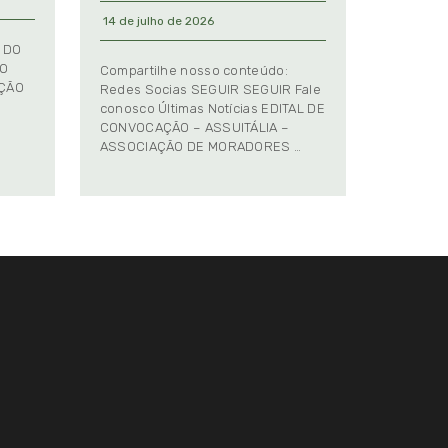
14 de julho de 2026
 DO
TO
Compartilhe nosso conteúdo:
AÇÃO
Redes Socias SEGUIR SEGUIR Fale
conosco Últimas Notícias EDITAL DE
CONVOCAÇÃO – ASSUITÁLIA –
ASSOCIAÇÃO DE MORADORES …