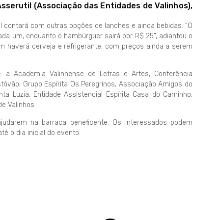
sserutil (Associação das Entidades de Valinhos),
il contará com outras opções de lanches e ainda bebidas. “O
cada um, enquanto o hambúrguer sairá por R$ 25”, adiantou o
m haverá cerveja e refrigerante, com preços ainda a serem
: a Academia Valinhense de Letras e Artes, Conferência
stóvão, Grupo Espírita Os Peregrinos, Associação Amigos do
a Luzia, Entidade Assistencial Espírita Casa do Caminho,
e Valinhos.
ajudarem na barraca beneficente. Os interessados podem
 o dia inicial do evento.