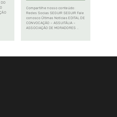
 DO
TO
Compartilhe nosso conteúdo:
AÇÃO
Redes Socias SEGUIR SEGUIR Fale
conosco Últimas Notícias EDITAL DE
CONVOCAÇÃO – ASSUITÁLIA –
ASSOCIAÇÃO DE MORADORES …