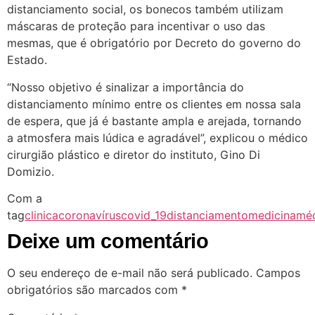
distanciamento social, os bonecos também utilizam
máscaras de proteção para incentivar o uso das
mesmas, que é obrigatório por Decreto do governo do
Estado.
“Nosso objetivo é sinalizar a importância do
distanciamento mínimo entre os clientes em nossa sala
de espera, que já é bastante ampla e arejada, tornando
a atmosfera mais lúdica e agradável”, explicou o médico
cirurgião plástico e diretor do instituto, Gino Di
Domizio.
Com a
tag
clinica
coronavírus
covid_19
distanciamento
medicina
mé
Deixe um comentário
O seu endereço de e-mail não será publicado.
Campos
obrigatórios são marcados com
*