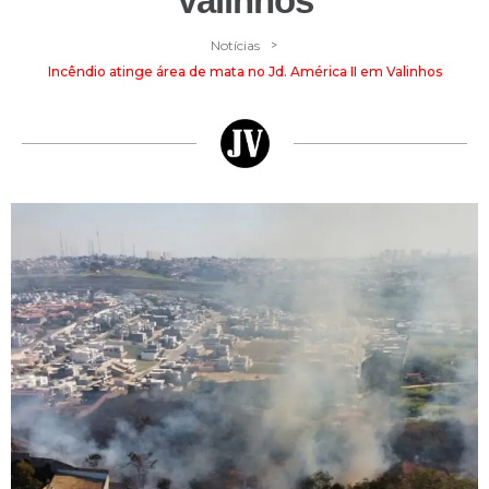
Valinhos
>
Notícias
Incêndio atinge área de mata no Jd. América II em Valinhos