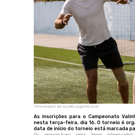
Time amador de society jogando bola
As inscrições para o Campeonato Valin
nesta terça-feira, dia 16. O torneio é or
data de início do torneio está marcada pa
Os responsáveis pelos times interessad