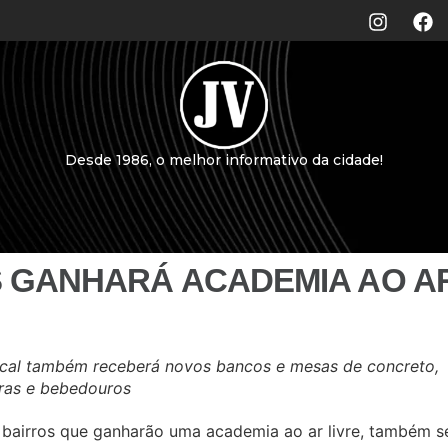
Desde 1986, o melhor informativo da cidade!
 GANHARÁ ACADEMIA AO AR
ocal também receberá novos bancos e mesas de concreto,
iras e bebedouros
s bairros que ganharão uma academia ao ar livre, também