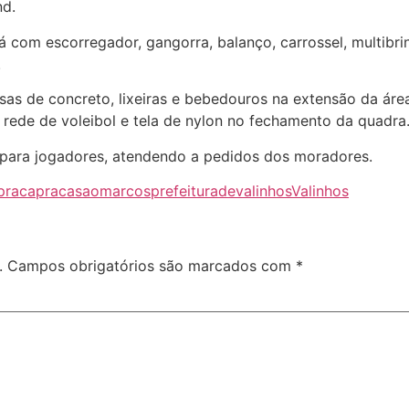
nd.
á com escorregador, gangorra, balanço, carrossel, multibr
.
s de concreto, lixeiras e bebedouros na extensão da área 
, rede de voleibol e tela de nylon no fechamento da quadra
 para jogadores, atendendo a pedidos dos moradores.
praca
pracasaomarcos
prefeituradevalinhos
Valinhos
.
Campos obrigatórios são marcados com
*