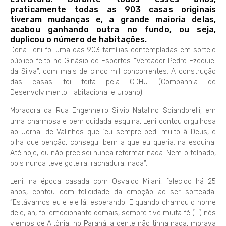
praticamente todas as 903 casas originais
tiveram mudanças e, a grande maioria delas,
acabou ganhando outra no fundo, ou seja,
duplicou o número de habitações.
Dona Leni foi uma das 903 famílias contempladas em sorteio
público feito no Ginásio de Esportes “Vereador Pedro Ezequiel
da Silva”, com mais de cinco mil concorrentes. A construção
das casas foi feita pela CDHU (Companhia de
Desenvolvimento Habitacional e Urbano).
Moradora da Rua Engenheiro Silvio Natalino Spiandorelli, em
uma charmosa e bem cuidada esquina, Leni contou orgulhosa
ao Jornal de Valinhos que “eu sempre pedi muito à Deus, e
olha que benção, consegui bem a que eu queria: na esquina.
Até hoje, eu não precisei nunca reformar nada. Nem o telhado,
pois nunca teve goteira, rachadura, nada”.
Leni, na época casada com Osvaldo Milani, falecido há 25
anos, contou com felicidade da emoção ao ser sorteada.
“Estávamos eu e ele lá, esperando. E quando chamou o nome
dele, ah, foi emocionante demais, sempre tive muita fé (…) nós
viemos de Altônia, no Paraná, a gente não tinha nada, morava