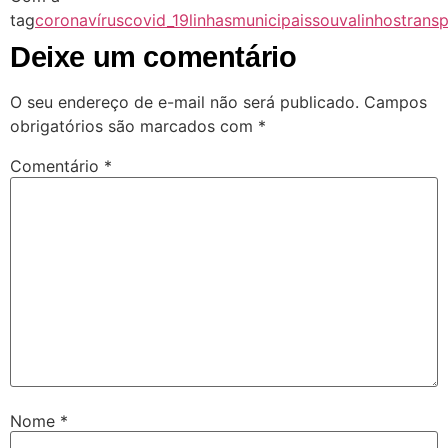
tag
coronavírus
covid_19
linhasmunicipais
souvalinhos
trans
Deixe um comentário
O seu endereço de e-mail não será publicado.
Campos
obrigatórios são marcados com
*
Comentário
*
Nome
*