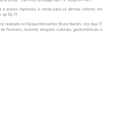
ona Bruta”, “Ela Pirou na Dodge Ram” e “Roça em Mim”.
ta e possui ingressos à venda para os demais setores em
r de R$ 77.
á realizado no Parque Monsenhor Bruno Nardini, nos dias 17,
 2 de fevereiro, reunindo atrações culturais, gastronômicas e