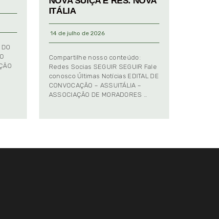
NOVA SUIÇA E RES. NOVA
ITÁLIA
14 de julho de 2026
 DO
TO
Compartilhe nosso conteúdo:
AÇÃO
Redes Socias SEGUIR SEGUIR Fale
conosco Últimas Notícias EDITAL DE
CONVOCAÇÃO – ASSUITÁLIA –
ASSOCIAÇÃO DE MORADORES …