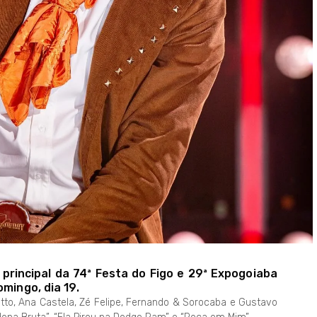
 principal da 74ª Festa do Figo e 29ª Expogoiaba
mingo, dia 19.
tto, Ana Castela, Zé Felipe, Fernando & Sorocaba e Gustavo