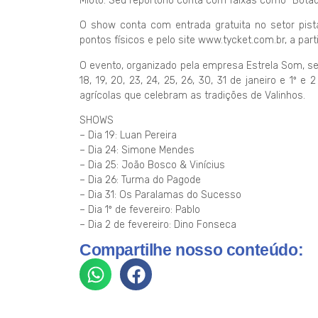
Mioto. Seu reportório conta com faixas como “Botad
O show conta com entrada gratuita no setor pis
pontos físicos e pelo site www.tycket.com.br, a parti
O evento, organizado pela empresa Estrela Som, ser
18, 19, 20, 23, 24, 25, 26, 30, 31 de janeiro e 1º e
agrícolas que celebram as tradições de Valinhos.
SHOWS
– Dia 19: Luan Pereira
– Dia 24: Simone Mendes
– Dia 25: João Bosco & Vinícius
– Dia 26: Turma do Pagode
– Dia 31: Os Paralamas do Sucesso
– Dia 1º de fevereiro: Pablo
– Dia 2 de fevereiro: Dino Fonseca
Compartilhe nosso conteúdo: