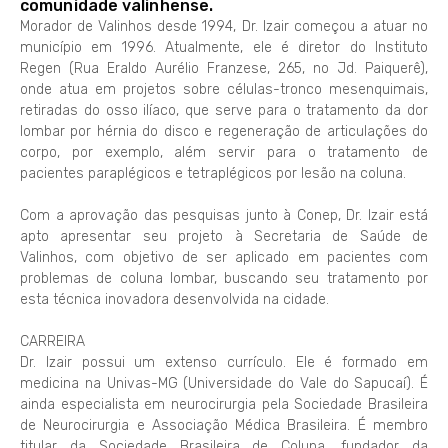
comunidade valinhense.
Morador de Valinhos desde 1994, Dr. Izair começou a atuar no
município em 1996. Atualmente, ele é diretor do Instituto
Regen (Rua Eraldo Aurélio Franzese, 265, no Jd. Paiquerê),
onde atua em projetos sobre células-tronco mesenquimais,
retiradas do osso ilíaco, que serve para o tratamento da dor
lombar por hérnia do disco e regeneração de articulações do
corpo, por exemplo, além servir para o tratamento de
pacientes paraplégicos e tetraplégicos por lesão na coluna.
Com a aprovação das pesquisas junto à Conep, Dr. Izair está
apto apresentar seu projeto à Secretaria de Saúde de
Valinhos, com objetivo de ser aplicado em pacientes com
problemas de coluna lombar, buscando seu tratamento por
esta técnica inovadora desenvolvida na cidade.
CARREIRA
Dr. Izair possui um extenso currículo. Ele é formado em
medicina na Univas-MG (Universidade do Vale do Sapucaí). É
ainda especialista em neurocirurgia pela Sociedade Brasileira
de Neurocirurgia e Associação Médica Brasileira. É membro
titular da Sociedade Brasileira de Coluna, fundador da