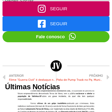
Redes Socias
SEGUIR
SEGUIR
Fale conosco
ANTERIOR
PRÓXIMO
Filme “Guerra Civil” é destaque no cinema do Shopping Valinhos com ator brasileiro Wagner Moura
Pista de Pump Track no Pq. Municipal em Valinhos será inaugurada neste sábado
Últimas Notícias