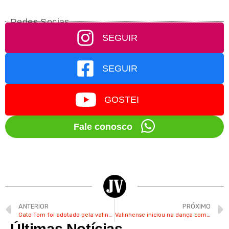
Redes Socias
SEGUIR
SEGUIR
GOSTEI
Fale conosco
ANTERIOR
PRÓXIMO
Gato Tom foi adotado pela valinhense Carmen após ser abandonado 2 vezes
Valinhense iniciou na dança como um hobby e hoje integra o Pré-Corpo de Baile
Últimas Notícias