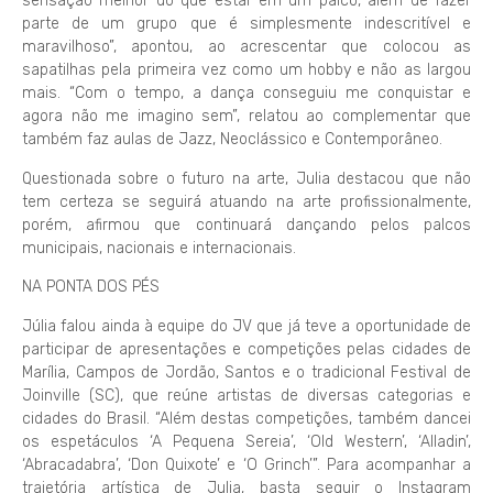
sensação melhor do que estar em um palco, além de fazer
parte de um grupo que é simplesmente indescritível e
maravilhoso”, apontou, ao acrescentar que colocou as
sapatilhas pela primeira vez como um hobby e não as largou
mais. “Com o tempo, a dança conseguiu me conquistar e
agora não me imagino sem”, relatou ao complementar que
também faz aulas de Jazz, Neoclássico e Contemporâneo.
Questionada sobre o futuro na arte, Julia destacou que não
tem certeza se seguirá atuando na arte profissionalmente,
porém, afirmou que continuará dançando pelos palcos
municipais, nacionais e internacionais.
NA PONTA DOS PÉS
Júlia falou ainda à equipe do JV que já teve a oportunidade de
participar de apresentações e competições pelas cidades de
Marília, Campos de Jordão, Santos e o tradicional Festival de
Joinville (SC), que reúne artistas de diversas categorias e
cidades do Brasil. “Além destas competições, também dancei
os espetáculos ‘A Pequena Sereia’, ‘Old Western’, ‘Alladin’,
‘Abracadabra’, ‘Don Quixote’ e ‘O Grinch’”. Para acompanhar a
trajetória artística de Julia, basta seguir o Instagram