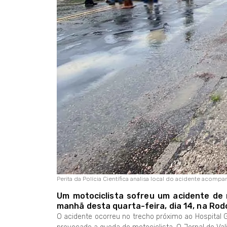
Perita da Polícia Científica analisa local do acidente acomp
Um motociclista sofreu um acidente de 
manhã desta quarta-feira, dia 14, na Rod
O acidente ocorreu no trecho próximo ao Hospital G