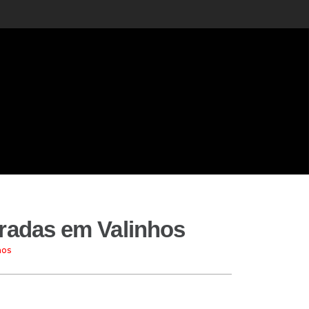
dradas em Valinhos
hos