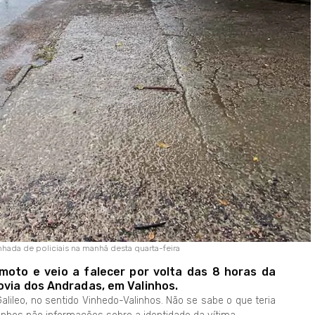
anhada de policiais na manhã desta quarta-feira
moto e veio a falecer por volta das 8 horas da
ovia dos Andradas, em Valinhos.
alileo, no sentido Vinhedo-Valinhos. Não se sabe o que teria