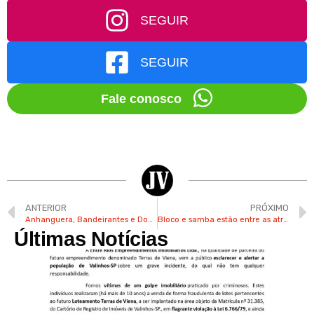
SEGUIR
SEGUIR
Fale conosco
ANTERIOR
PRÓXIMO
Anhanguera, Bandeirantes e Dom Pedro devem receber 2 milhões de veículos neste Carnaval
Bloco e samba estão entre as atrações do Carnaval no Parque Municipal de Valinhos no domingo
Últimas Notícias