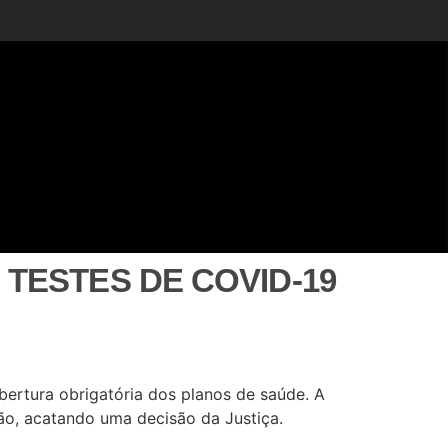
TESTES DE COVID-19
bertura obrigatória dos planos de saúde. A
ião, acatando uma decisão da Justiça.