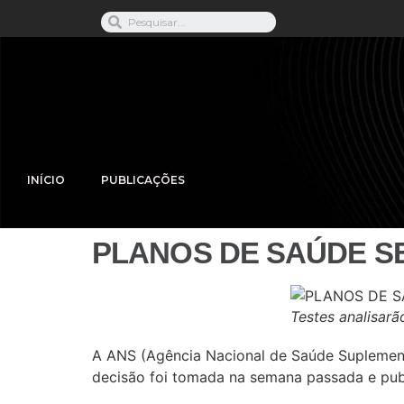
INÍCIO
PUBLICAÇÕES
PLANOS DE SAÚDE SE
Testes analisarã
A ANS (Agência Nacional de Saúde Suplementa
decisão foi tomada na semana passada e publi