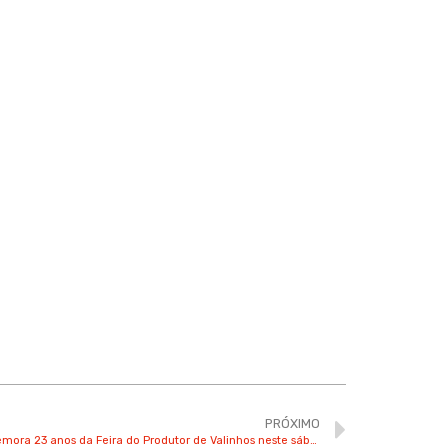
PRÓXIMO
Café com dueto de violino e violão comemora 23 anos da Feira do Produtor de Valinhos neste sábado