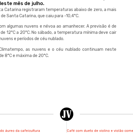
deste mês de julho.
nta Catarina registraram temperaturas abaixo de zero, a mais
 de Santa Catarina, que caiu para -10,4°C.
l com algumas nuvens e névoa ao amanhecer. A previsão é de
de 12°C a 20°C. No sábado, a temperatura mínima deve cair
 nuvens e períodos de céu nublado.
 Climatempo, as nuvens e o céu nublado continuam neste
de 8°C e máxima de 20°C.
odo áureo da cafeicultura