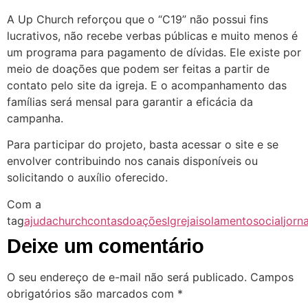
A Up Church reforçou que o “C19” não possui fins
lucrativos, não recebe verbas públicas e muito menos é
um programa para pagamento de dívidas. Ele existe por
meio de doações que podem ser feitas a partir de
contato pelo site da igreja. E o acompanhamento das
famílias será mensal para garantir a eficácia da
campanha.
Para participar do projeto, basta acessar o site e se
envolver contribuindo nos canais disponíveis ou
solicitando o auxílio oferecido.
Com a
tag
ajuda
church
contas
doações
Igreja
isolamentosocial
jorn
Deixe um comentário
O seu endereço de e-mail não será publicado.
Campos
obrigatórios são marcados com
*