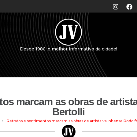
Desde 1986, o melhor informativo da cidade!
tos marcam as obras de artist
Bertolli
>
Retratos e sentimentos marcam as obras de artista valinhense Rodolfo