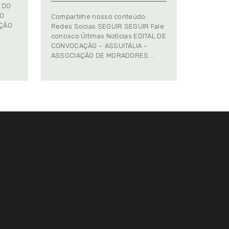
 DO
TO
Compartilhe nosso conteúdo:
AÇÃO
Redes Socias SEGUIR SEGUIR Fale
conosco Últimas Notícias EDITAL DE
CONVOCAÇÃO – ASSUITÁLIA –
ASSOCIAÇÃO DE MORADORES …