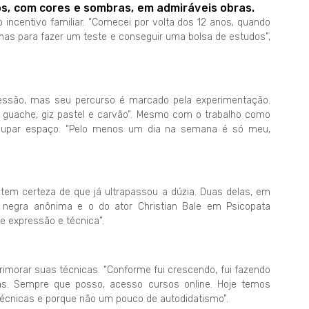
ços, com cores e sombras, em admiráveis obras.
o incentivo familiar. “Comecei por volta dos 12 anos, quando
as para fazer um teste e conseguir uma bolsa de estudos”,
pressão, mas seu percurso é marcado pela experimentação.
 guache, giz pastel e carvão”. Mesmo com o trabalho como
e ocupar espaço. “Pelo menos um dia na semana é só meu,
em certeza de que já ultrapassou a dúzia. Duas delas, em
 negra anônima e o do ator Christian Bale em Psicopata
de expressão e técnica”.
morar suas técnicas. “Conforme fui crescendo, fui fazendo
cas. Sempre que posso, acesso cursos online. Hoje temos
écnicas e porque não um pouco de autodidatismo”.