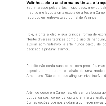
Valinhos, ele transforma as tintas e tra
Seu interesse pelas artes iniciou cedo, movido pel
meu tio me levou a uma escola de artes em Campin
recordou em entrevista ao Jornal de Valinhos.
Hoje, a tinta a óleo é sua principal forma de ex
“Testei diversas técnicas como o uso de nanquim,
auxiliar administrativo, a arte nunca deixou d
dedicado à pintura”, afirmou.
Rodolfo não conta suas obras com precisão, mas t
especial, o marcaram: o retrato de uma modelo
Americano. “São obras que atingi um nível incrível 
Além do curso em Campinas, ele sempre busca apri
outros cursos, como os digitais em artes gráfi
ótimas opções que nos ajudam a conhecer novas t