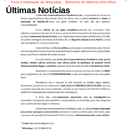
Troca e instalação de lâmpadas de LED nas ruas podem ser solicitadas por moradores de Valinhos
Bailarino de Valinhos Alex Kiton dança há 35 anos e já venceu premiações internacionais
Últimas Notícias