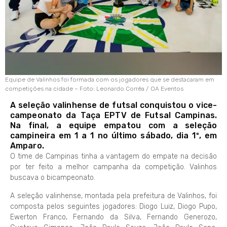
Equipe de Valinhos foi formada com os jogadores que se destacaram em
competições na cidade – Foto: Leonardo Corrêa / OA Eventos
A seleção valinhense de futsal conquistou o vice-
campeonato da Taça EPTV de Futsal Campinas.
Na final, a equipe empatou com a seleção
campineira em 1 a 1 no último sábado, dia 1º, em
Amparo.
O time de Campinas tinha a vantagem do empate na decisão
por ter feito a melhor campanha da competição. Valinhos
buscava o bicampeonato.
A seleção valinhense, montada pela prefeitura de Valinhos, foi
composta pelos seguintes jogadores: Diogo Luiz, Diogo Pupo,
Ewerton Franco, Fernando da Silva, Fernando Generozo,