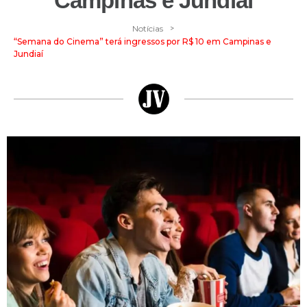
Campinas e Jundiaí
>
Notícias
“Semana do Cinema” terá ingressos por R$ 10 em Campinas e
Jundiaí