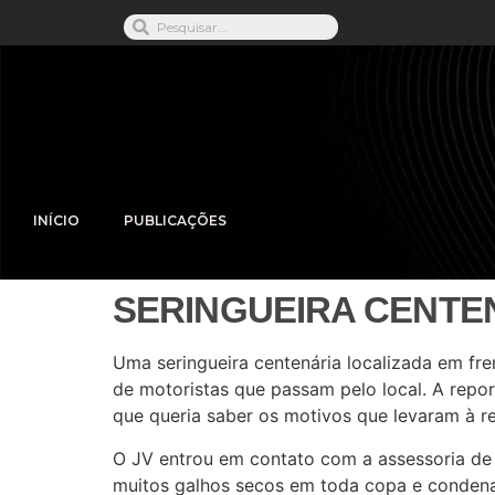
INÍCIO
PUBLICAÇÕES
SERINGUEIRA CENTE
Uma seringueira centenária localizada em fr
de motoristas que passam pelo local. A repor
que queria saber os motivos que levaram à r
O JV entrou em contato com a assessoria de 
muitos galhos secos em toda copa e condena