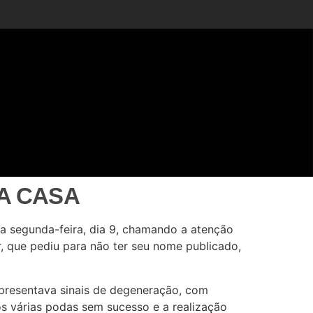
A CASA
ta segunda-feira, dia 9, chamando a atenção
r, que pediu para não ter seu nome publicado,
apresentava sinais de degeneração, com
s várias podas sem sucesso e a realização