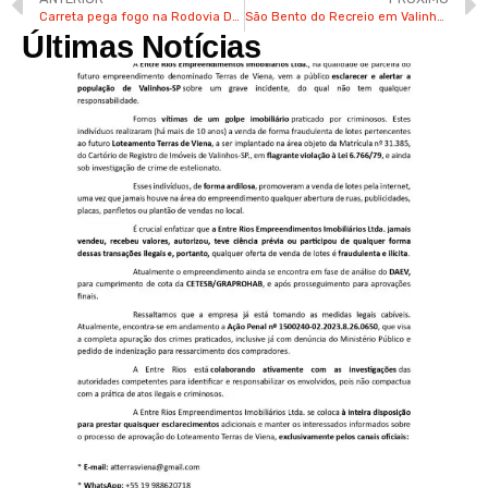
Carreta pega fogo na Rodovia Dom Pedro I em Valinhos na manhã desta 6ª
São Bento do Recreio em Valinhos vai ganhar base do SAMV
Últimas Notícias