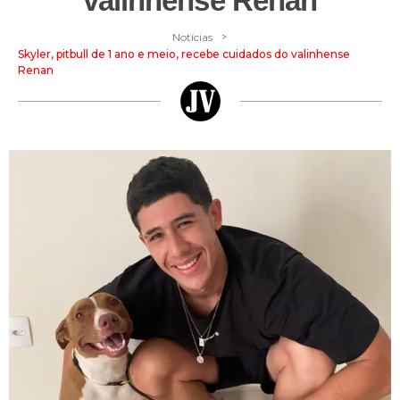
valinhense Renan
>
Notícias
Skyler, pitbull de 1 ano e meio, recebe cuidados do valinhense
Renan