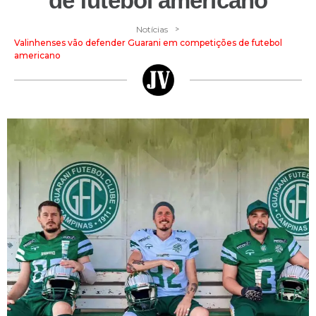
de futebol americano
>
Notícias
Valinhenses vão defender Guarani em competições de futebol
americano