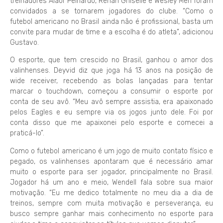
treinadores Alaor Peinardo, Renan Ghiselle e Wesley Men foram
convidados a se tornarem jogadores do clube. “Como o
futebol americano no Brasil ainda não é profissional, basta um
convite para mudar de time e a escolha é do atleta”, adicionou
Gustavo.
O esporte, que tem crescido no Brasil, ganhou o amor dos
valinhenses. Deyvid diz que joga há 13 anos na posição de
wide receiver, recebendo as bolas lançadas para tentar
marcar o touchdown, começou a consumir o esporte por
conta de seu avô. “Meu avô sempre assistia, era apaixonado
pelos Eagles e eu sempre via os jogos junto dele. Foi por
conta disso que me apaixonei pelo esporte e comecei a
praticá-lo”.
Como o futebol americano é um jogo de muito contato físico e
pegado, os valinhenses apontaram que é necessário amar
muito o esporte para ser jogador, principalmente no Brasil.
Jogador há um ano e meio, Wendell fala sobre sua maior
motivação. “Eu me dedico totalmente no meu dia a dia de
treinos, sempre com muita motivação e perseverança, eu
busco sempre ganhar mais conhecimento no esporte para