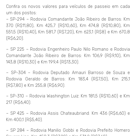
Confira os novos valores para veículos de passeio em cada
um dos postos:
– SP-294 – Rodovia Comandante João Ribeiro de Barros: Km
370 (R$11,80), Km 425,7 (R$10,60), Km 474,8 (R$10,80), Km
551,5 (R$10,40), Km 581,7 (R$7,20), Km 623,1 (R$8) e Km 670,8
(R$6,20).
– SP 225 – Rodovia Engenheiro Paulo Nilo Romano e Rodovia
Comandante João Ribeiro de Barros: Km 106,9 (R$9,10), Km
143,8 (R$10,30) e Km 199,4 (R$13,30).
– SP-304 – Rodovia Deputado Amauri Barroso de Souza e
Rodovia Geraldo de Barros: Km 183,4 (R$7,50), Km 215,1
(R$7,80) e Km 255,8 (R$6,90).
– SP-310 – Rodovia Washington Luiz: Km 181,5 (R$10,60) e Km
217 (R$6,40).
– SP 425 – Rodovia Assis Chateaubriand: Km 436 (R$6,60) e
Km 400,1 (R$5,40).
– SP 284 – Rodovia Manilio Gobbi e Rodovia Prefeito Homero