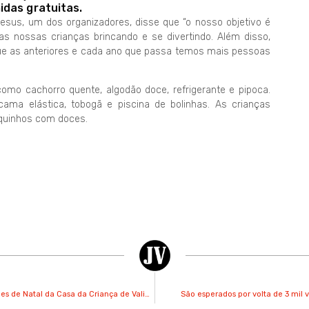
idas gratuitas.
Jesus, um dos organizadores, disse que “o nosso objetivo é
 as nossas crianças brincando e se divertindo. Além disso,
ue as anteriores e cada ano que passa temos mais pessoas
mo cachorro quente, algodão doce, refrigerante e pipoca.
cama elástica, tobogã e piscina de bolinhas. As crianças
quinhos com doces.
Anélio Zanuchi é homenageado na campanha de panetones de Natal da Casa da Criança de Valinhos
São esperados por volta de 3 mil 