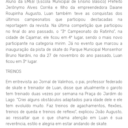
Aluno da EMEB (Escola Municipal de Ensino Básico) Prefeito
Jerônymo Alves Corrêa e filho da empreendedora Daiane
Roupinha Augusto, Luan também teve as conquistas dos
últimos campeonatos que participou destacadas na
reportagem da revista. Na última competição que participou
no final do ano passado, o “3º Campeonato do Ratinho”, na
cidade de Cajamar, ele ficou em 4º lugar, sendo o mais novo
participante na categoria mirim. Já no evento que marcou a
inauguração da pista de skate do Parque Municipal Monsenhor
Bruno Nardini, no dia 27 de novembro do ano passado, Luan
ficou em 3º lugar.
TREINOS
Em entrevista ao Jornal de Valinhos, o pai, professor federado
de skate e treinador de Luan, disse que atualmente o garoto
tem treinado duas vezes por semana na Praça do Jardim do
Lago. “Criei alguns obstáculos adaptados para idade dele e ele
tem evoluído muito. Faz treinos de agachamentos, flexões,
treinos de queda e treinos de reflexo”, explicou João Augusto,
ao ressaltar que o que chama atenção em Luan é sua
reverência, estilo e alegria em estar andando de skate.