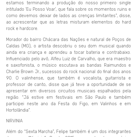
estamos terminando a produção do nosso primeiro single
intitulado ‘Eu Posso Voar’, que fala sobre os momentos ruins e
como devemos deixar de lados as crenças limitantes”, disse,
ao acrescentar que as letras misturam elementos do hard
rock e hardcore.
Morador do bairro Chácara das Nações e natural de Poços de
Caldas (MG), o artista descobriu o seu dom musical quando
ainda era criança e aprendeu a tocar bateria e contrabaixo.
Influenciado pelo avô, Alfeu Luiz de Carvalho, que era maestro
e saxofonista, o músico escutava as bandas Raimundos e
Charlie Brown Jr., sucessos do rock nacional do final dos anos
90. O valinhense, que também é vocalista, guitarrista e
professor de canto, disse que já teve a oportunidade de se
apresentar em diversos circuitos musicais espalhados pela
região. “Já estive em festivais em São Paulo e também
participei neste ano da Festa do Figo, em Valinhos e em
Hortolândia”.
NIRVINIA
Além do “Sexta Marcha”, Felipe também é um dos integrantes