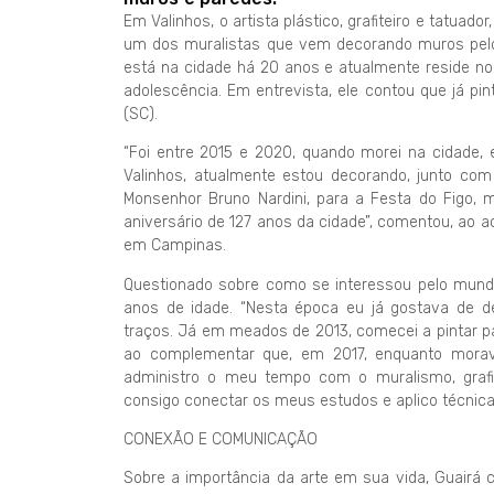
Em Valinhos, o artista plástico, grafiteiro e tatuad
um dos muralistas que vem decorando muros pelos 
está na cidade há 20 anos e atualmente reside no 
adolescência. Em entrevista, ele contou que já pin
(SC).
“Foi entre 2015 e 2020, quando morei na cidade, 
Valinhos, atualmente estou decorando, junto com
Monsenhor Bruno Nardini, para a Festa do Figo, m
aniversário de 127 anos da cidade”, comentou, ao a
em Campinas.
Questionado sobre como se interessou pelo mundo
anos de idade. “Nesta época eu já gostava de d
traços. Já em meados de 2013, comecei a pintar pain
ao complementar que, em 2017, enquanto morav
administro o meu tempo com o muralismo, grafit
consigo conectar os meus estudos e aplico técnica
CONEXÃO E COMUNICAÇÃO
Sobre a importância da arte em sua vida, Guairá