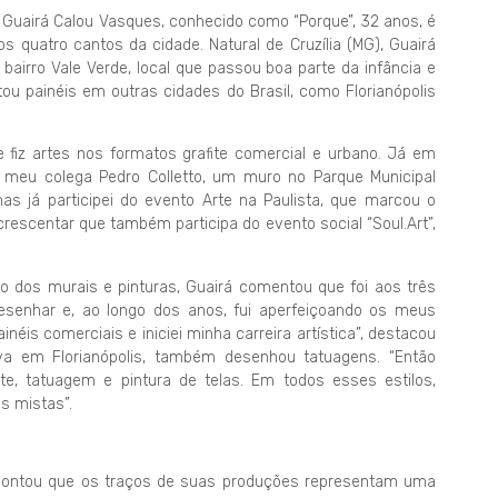
or, Guairá Calou Vasques, conhecido como “Porque”, 32 anos, é
quatro cantos da cidade. Natural de Cruzília (MG), Guairá
bairro Vale Verde, local que passou boa parte da infância e
tou painéis em outras cidades do Brasil, como Florianópolis
e fiz artes nos formatos grafite comercial e urbano. Já em
 meu colega Pedro Colletto, um muro no Parque Municipal
as já participei do evento Arte na Paulista, que marcou o
crescentar que também participa do evento social “Soul.Art”,
 dos murais e pinturas, Guairá comentou que foi aos três
esenhar e, ao longo dos anos, fui aperfeiçoando os meus
éis comerciais e iniciei minha carreira artística”, destacou
a em Florianópolis, também desenhou tatuagens. “Então
e, tatuagem e pintura de telas. Em todos esses estilos,
s mistas”.
 contou que os traços de suas produções representam uma