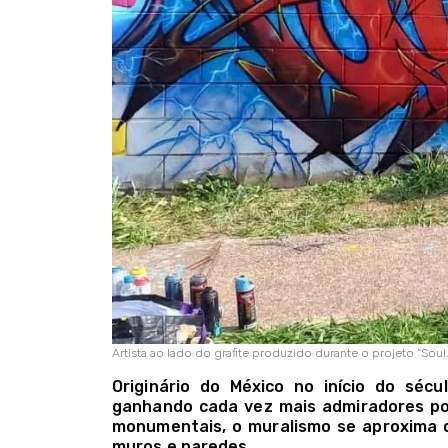
Artista ao lado do grafite produzido durante o projeto “Soul.
Originário do México no início do séc
ganhando cada vez mais admiradores por 
monumentais, o muralismo se aproxima d
muros e paredes.