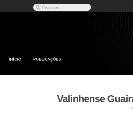
INÍCIO
PUBLICAÇÕES
Valinhense Guairá
N