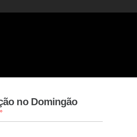
pação no Domingão
ão