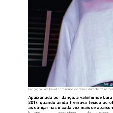
Dançarina Lara David com roupa de dança durante treiname
Apaixonada por dança, a valinhense Lara 
2017, quando ainda treinava tecido acr
as dançarinas e cada vez mais se apaixo
No ano passado, após cinco anos de atividades n