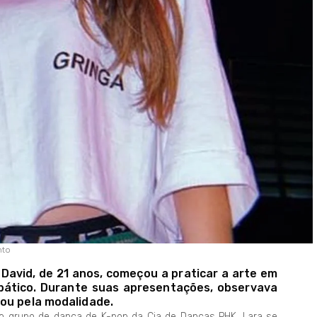
nto
David, de 21 anos, começou a praticar a arte em
obático. Durante suas apresentações, observava
nou pela modalidade.
o grupo de dança de K-pop da Cia de Danças PHK, Lara se