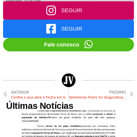
Redes Socias
SEGUIR
SEGUIR
Fale conosco
ANTERIOR
PRÓXIMO
Confira o que abre e fecha em Valinhos no feriado desta 3ª
Valinhense Pedro foi diagnosticado com autismo aos 8 anos e hoje é skatista mirim
Últimas Notícias