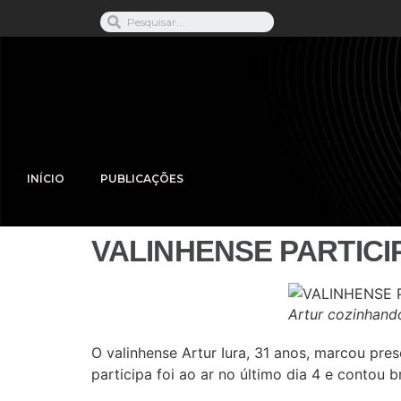
INÍCIO
PUBLICAÇÕES
VALINHENSE PARTICI
Artur cozinhando
O valinhense Artur Iura, 31 anos, marcou pre
participa foi ao ar no último dia 4 e contou 