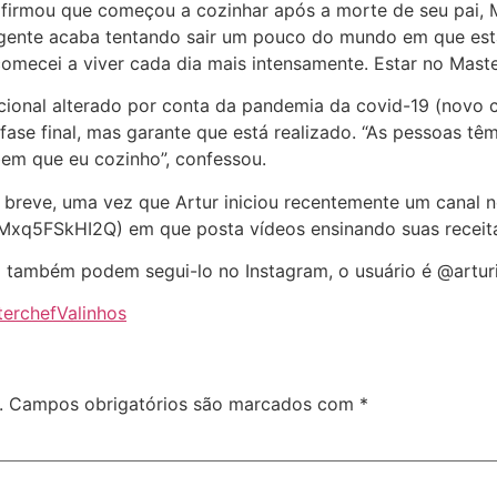
 afirmou que começou a cozinhar após a morte de seu pai, 
 a gente acaba tentando sair um pouco do mundo em que es
omecei a viver cada dia mais intensamente. Estar no Master
icional alterado por conta da pandemia da covid-19 (novo 
fase final, mas garante que está realizado. “As pessoas tê
bem que eu cozinho”, confessou.
 breve, uma vez que Artur iniciou recentemente um canal 
q5FSkHI2Q) em que posta vídeos ensinando suas receita
 também podem segui-lo no Instagram, o usuário é @arturi
terchef
Valinhos
.
Campos obrigatórios são marcados com
*