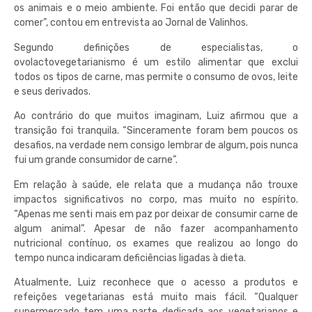
os animais e o meio ambiente. Foi então que decidi parar de
comer”, contou em entrevista ao Jornal de Valinhos.
Segundo definições de especialistas, o
ovolactovegetarianismo é um estilo alimentar que exclui
todos os tipos de carne, mas permite o consumo de ovos, leite
e seus derivados.
Ao contrário do que muitos imaginam, Luiz afirmou que a
transição foi tranquila. “Sinceramente foram bem poucos os
desafios, na verdade nem consigo lembrar de algum, pois nunca
fui um grande consumidor de carne”.
Em relação à saúde, ele relata que a mudança não trouxe
impactos significativos no corpo, mas muito no espírito.
“Apenas me senti mais em paz por deixar de consumir carne de
algum animal”. Apesar de não fazer acompanhamento
nutricional contínuo, os exames
que realizou ao longo do
tempo nunca indicaram deficiências ligadas à dieta.
Atualmente, Luiz reconhece que o acesso a produtos e
refeições vegetarianas está muito mais fácil. “Qualquer
supermercado tem uma parte dedicada aos vegetarianos e