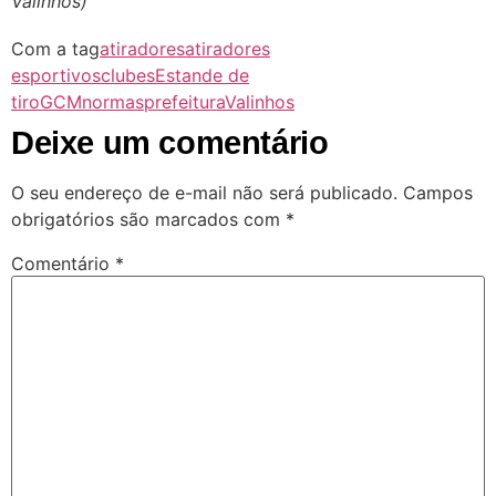
Valinhos)
Com a tag
atiradores
atiradores
esportivos
clubes
Estande de
tiro
GCM
normas
prefeitura
Valinhos
Deixe um comentário
O seu endereço de e-mail não será publicado.
Campos
obrigatórios são marcados com
*
Comentário
*