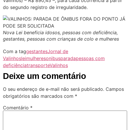
Valinhos) – R$ 890,45 –, para cada ocorrência a partir
do segundo registro de irregularidade.
Nova Lei beneficia idosos, pessoas com deficiência,
gestantes, pessoas com crianças de colo e mulheres
Com a tag
gestantes
Jornal de
Valinhos
lei
mulheres
onibus
parada
pessoas com
deficiência
transporte
Valinhos
Deixe um comentário
O seu endereço de e-mail não será publicado.
Campos
obrigatórios são marcados com
*
Comentário
*