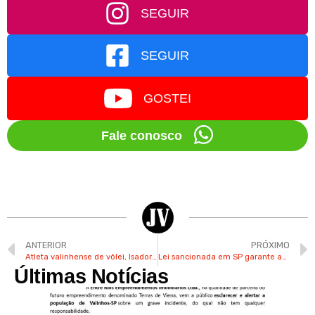
SEGUIR
SEGUIR
GOSTEI
Fale conosco
ANTERIOR
PRÓXIMO
Atleta valinhense de vôlei, Isadora atua há mais de 1 ano em time da Itália
Lei sancionada em SP garante auxílio aluguel às mulheres vítimas de violência
Últimas Notícias