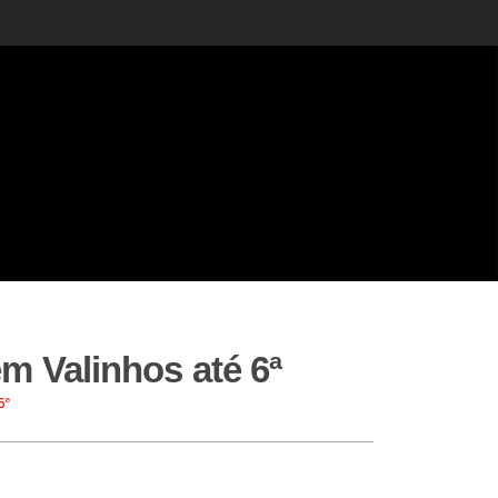
m Valinhos até 6ª
6ª