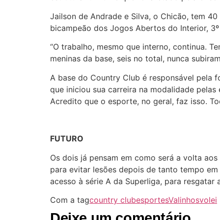
Jailson de Andrade e Silva, o Chicão, tem 40 
bicampeão dos Jogos Abertos do Interior, 3º 
“O trabalho, mesmo que interno, continua. 
meninas da base, seis no total, nunca subiram
A base do Country Club é responsável pela fo
que iniciou sua carreira na modalidade pelas
Acredito que o esporte, no geral, faz isso. 
FUTURO
Os dois já pensam em como será a volta aos 
para evitar lesões depois de tanto tempo em
acesso à série A da Superliga, para resgatar a
Com a tag
country club
esportes
Valinhos
volei
Deixe um comentário