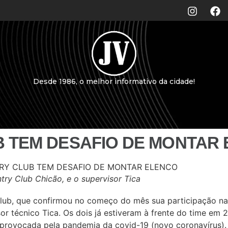
Desde 1986, o melhor informativo da cidade!
B TEM DESAFIO DE MONTAR
try Club Chicão, e o supervisor Tica
Club, que confirmou no começo do mês sua participação na 
sor técnico Tica. Os dois já estiveram à frente do time em
e provocada pela pandemia da covid-19 (novo coronavírus).