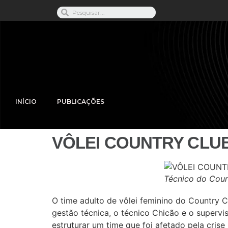
INÍCIO
PUBLICAÇÕES
VÔLEI COUNTRY CLU
Técnico do Coun
O time adulto de vôlei feminino do Country 
gestão técnica, o técnico Chicão e o supervi
estruturar um time que foi afetado pela cris