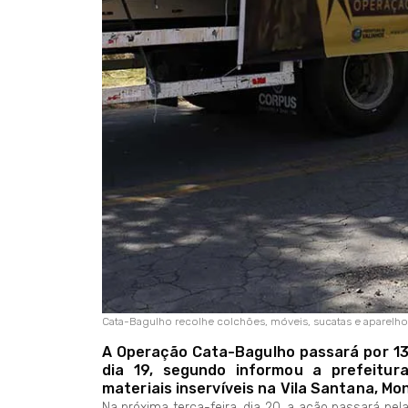
Cata-Bagulho recolhe colchões, móveis, sucatas e aparelho
A Operação Cata-Bagulho passará por 13 
dia 19, segundo informou a prefeitur
materiais inservíveis na Vila Santana, Mo
Na próxima terça-feira, dia 20, a ação passará pela