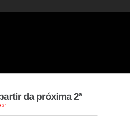
artir da próxima 2ª
a 2ª