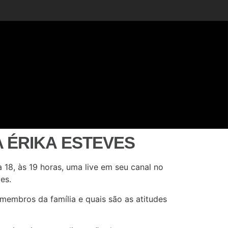
 ÉRIKA ESTEVES
a 18, às 19 horas, uma live em seu canal no
es.
membros da família e quais são as atitudes