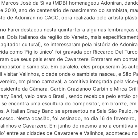
o Marcos José da Silva (MDB) homenageou Adoniran, dand
o de 2010, ano do centenário de nascimento do sambista, 
o de Adoniran no CACC, obra realizada pelo artista plást
rio Farci destacou nesta quinta-feira algumas lembranças 
. Dois italianos da região do Veneto, mais especificament
 agitador cultural], se interessaram pela história de Adon
ecida como ‘Figlio único’, foi gravada por Riccardo Del Tu
iram que seus pais eram de Cavarzere. Entraram em contat
mpositor e sambista. Em paralelo, eles propuseram às aut
il visitar Valinhos, cidade onde o sambista nasceu, e São Pa
evereiro, em pleno carnaval, a comitiva integrada pela vice
esidente da Câmara, Garbin Grazianoo Garbin e Mirca Grillo
razy Band, veio para o Brasil, sendo recebida pelo então pr
se encontra uma escultura do compositor, em bronze, em 
s. A Italian Crazy Band se apresentou na Sala São Paulo, n
esso. Nesta ocasião, foi assinado, no dia 16 de fevereiro, 
 Valinhos e Cavarzere. Em junho do mesmo ano a comitiva 
io’ entre as cidades de Cavarzere e Valinhos, aconteceu no 