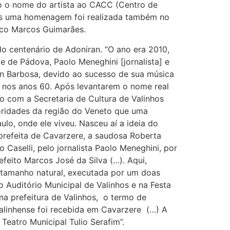
o o nome do artista ao CACC (Centro de
mas uma homenagem foi realizada também no
ico Marcos Guimarães.
do centenário de Adoniran. “O ano era 2010,
e de Pádova, Paolo Meneghini [jornalista] e
iran Barbosa, devido ao sucesso de sua música
rco nos anos 60. Após levantarem o nome real
o com a Secretaria de Cultura de Valinhos
oridades da região do Veneto que uma
ulo, onde ele viveu. Nasceu aí a ideia do
-prefeita de Cavarzere, a saudosa Roberta
 Caselli, pelo jornalista Paolo Meneghini, por
efeito Marcos José da Silva (…). Aqui,
tamanho natural, executada por um doas
o Auditório Municipal de Valinhos e na Festa
na prefeitura de Valinhos, o termo de
valinhense foi recebida em Cavarzere (…) A
Teatro Municipal Tulio Serafim”.