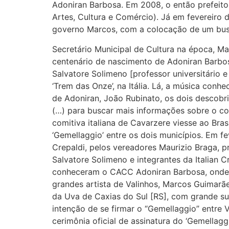
Adoniran Barbosa. Em 2008, o então prefeit
Artes, Cultura e Comércio). Já em fevereir
governo Marcos, com a colocação de um bust
Secretário Municipal de Cultura na época, Ma
centenário de nascimento de Adoniran Barbosa
Salvatore Solimeno [professor universitário e
‘Trem das Onze’, na Itália. Lá, a música conh
de Adoniran, João Rubinato, os dois descobr
(…) para buscar mais informações sobre o co
comitiva italiana de Cavarzere viesse ao Bras
‘Gemellaggio’ entre os dois municípios. Em f
Crepaldi, pelos vereadores Maurizio Braga, pr
Salvatore Solimeno e integrantes da Italian C
conheceram o CACC Adoniran Barbosa, onde 
grandes artista de Valinhos, Marcos Guimarãe
da Uva de Caxias do Sul [RS], com grande suc
intenção de se firmar o “Gemellaggio” entre
cerimônia oficial de assinatura do ‘Gemellagg