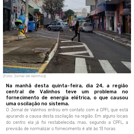
(Foto: Jornal de Valinhos)
Na manhã desta quinta-feira, dia 24, a região
central de Valinhos teve um problema no
fornecimento de energia elétrica, o que causou
uma oscilação no sistema.
O Jornal de Valinhos entrou em contato com a CPFL que está
apurando a causa desta oscilação na região. Em alguns locais
do centro ela já foi restabelecida, mas, segundo a CPFL, a
previsão de normalizar o fornecimento é até às 13 horas.