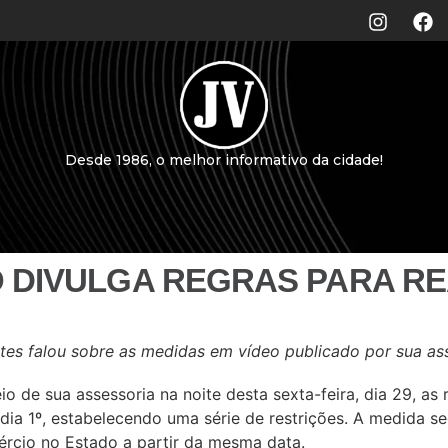
Desde 1986, o melhor informativo da cidade!
O DIVULGA REGRAS PARA R
stes falou sobre as medidas em vídeo publicado por sua as
o de sua assessoria na noite desta sexta-feira, dia 29, as
 dia 1º, estabelecendo uma série de restrições. A medida 
ércio no Estado a partir da mesma data.