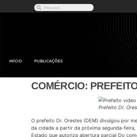
INÍCIO
PUBLICAÇÕES
COMÉRCIO: PREFEIT
Prefeito Dr. Ore
O prefeito Dr. Orestes (DEM) divulgou por mei
da cidade a partir da próxima segunda-feira,
Estado que autoriza abertura parcial Do com