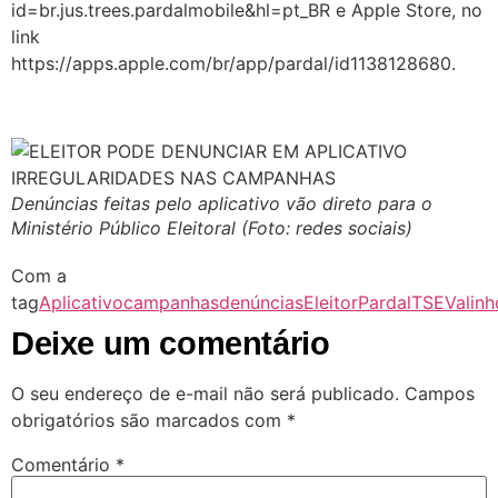
id=br.jus.trees.pardalmobile&hl=pt_BR e Apple Store, no
link
https://apps.apple.com/br/app/pardal/id1138128680.
Denúncias feitas pelo aplicativo vão direto para o
Ministério Público Eleitoral (Foto: redes sociais)
Com a
tag
Aplicativo
campanhas
denúncias
Eleitor
Pardal
TSE
Valinh
Deixe um comentário
O seu endereço de e-mail não será publicado.
Campos
obrigatórios são marcados com
*
Comentário
*